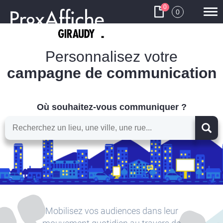
0
0
Tog
navi
Personnalisez votre
campagne de communication
Où souhaitez-vous communiquer ?
Mobilisez vos audiences dans leur